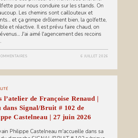
lfette pour nous conduire sur les stands. On
eaucoup. Les chemins sont caillouteux et
nts... et ça grimpe drôlement bien, la golfette,
le et réactive. Il est prévu faire chaud, on
révenus... J'ai aimé l'agencement des recoins
…
COMMENTAIRES
6 JUILLET 2026
LITÉ
 l’atelier de Françoise Renaud |
 dans Signal/Bruit # 102 de
ippe Castelneau | 27 juin 2026
ivain Philippe Castelneau m'accueille dans sa