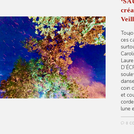
‘SA
cré
Veil
Toujo
ces c
surto
Carol
Laure
D’ÉCR
soule
dansen
coin d
et co
cordes
lune 
0 C