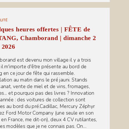
LITÉ
ques heures offertes | FÊTE de
TANG, Chamborand | dimanche 2
 2026
orand est devenu mon village il y a trois
 il m'importe d'être présente au bord de
ng en ce jour de fête qui rassemble.
llation au matin dans le pré jauni. Stands
isanat, vente de miel et de vins, fromages,
es... et pourquoi pas des livres ? Innovation
 année : des voitures de collection sont
es au bord du pré.Cadillac, Mercury Zéphyr
ez Ford Motor Company (une seule en son
 en France, me dit-on), deux 4 CV rutilantes,
res modèles que je ne connais pas. On…