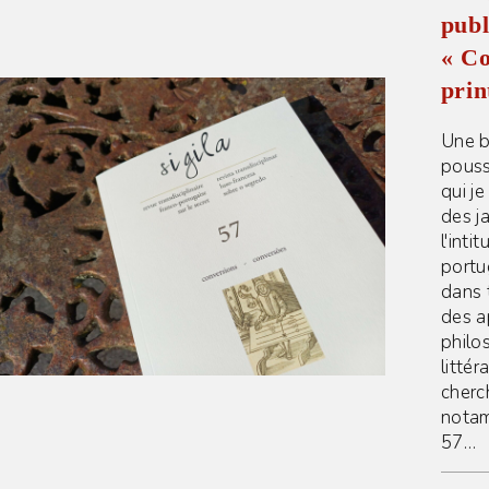
publ
« Co
prin
Une b
pouss
qui je
des ja
l'inti
portu
dans 
des ap
philo
littér
cherc
notam
57…