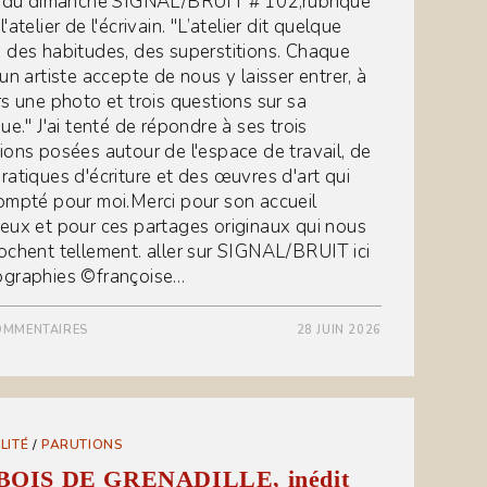
e du dimanche SIGNAL/BRUIT # 102,rubrique
'atelier de l'écrivain. "L’atelier dit quelque
 des habitudes, des superstitions. Chaque
un artiste accepte de nous y laisser entrer, à
rs une photo et trois questions sur sa
ue." J'ai tenté de répondre à ses trois
ions posées autour de l'espace de travail, de
ratiques d'écriture et des œuvres d'art qui
ompté pour moi.Merci pour son accueil
eux et pour ces partages originaux qui nous
ochent tellement. aller sur SIGNAL/BRUIT ici
graphies ©françoise…
OMMENTAIRES
28 JUIN 2026
LITÉ
/
PARUTIONS
BOIS DE GRENADILLE, inédit