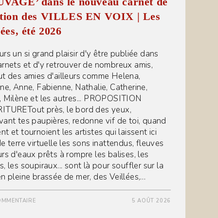
UVAGE’ dans le nouveau carnet de
ation des VILLES EN VOIX | Les
lées, été 2026
urs un si grand plaisir d'y être publiée dans
arnets et d'y retrouver de nombreux amis,
ut des amies d'ailleurs comme Helena,
ine, Anne, Fabienne, Nathalie, Catherine,
, Milène et les autres... PROPOSITION
ITURETout près, le bord des yeux,
vant tes paupières, redonne vif de toi, quand
t et tournoient les artistes qui laissent ici
e terre virtuelle les sons inattendus, fleuves
urs d'eaux prêts à rompre les balises, les
, les soupiraux... sont là pour souffler sur la
en pleine brassée de mer, des Veillées,…
OMMENTAIRE
5 AOÛT 2026