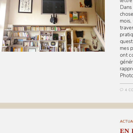
lettr
Dans l
chose
mois, 
trave
pratiq
quest
mes p
ont c
génér
rappr
Photo
4 C
ACTUA
EN 