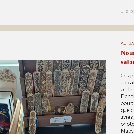
8 C
ACTUA
Nou
salo
Ces j
un ca
parle,
Dehor
pourt
que p
livre
photo
Maeva