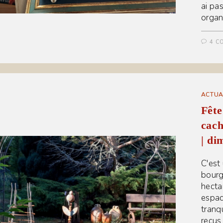
ai pa
organi
4 C
ACTUA
Fêt
cach
| di
C'est 
bourgs
hecta
espac
tranqu
reçus