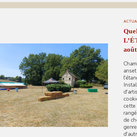
ACTUA
Quel
L’É
août
Chamb
anset
l'éta
Insta
d'art
cooki
cette
rangé
de ch
genre
d'aut