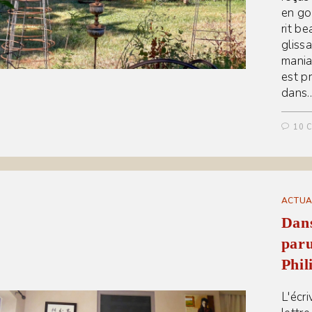
en go
rit b
glissa
maniab
est p
dans
10 
ACTUA
Dans
paru
Phil
L'écr