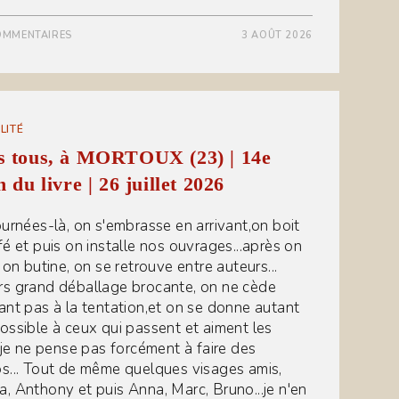
OMMENTAIRES
3 AOÛT 2026
LITÉ
s tous, à MORTOUX (23) | 14e
n du livre | 26 juillet 2026
ournées-là, on s'embrasse en arrivant,on boit
fé et puis on installe nos ouvrages...après on
 on butine, on se retrouve entre auteurs...
s grand déballage brocante, on ne cède
ant pas à la tentation,et on se donne autant
ossible à ceux qui passent et aiment les
s,je ne pense pas forcément à faire des
s... Tout de même quelques visages amis,
, Anthony et puis Anna, Marc, Bruno...je n'en