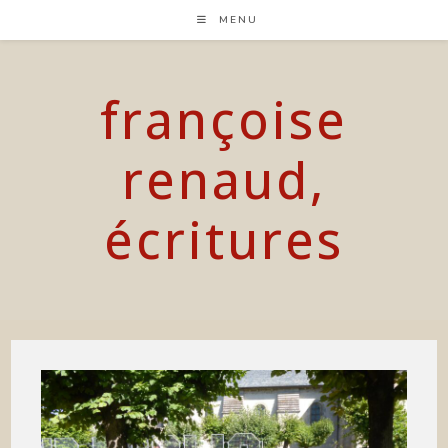
Skip
MENU
to
content
françoise
renaud,
écritures