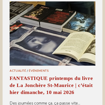
ACTUALITÉ
/
ÉVÉNEMENTS
FANTASTIQUE printemps du livre
de La Jonchère St-Maurice | c’était
hier dimanche, 10 mai 2026
Des journées comme ça, ça passe vite...