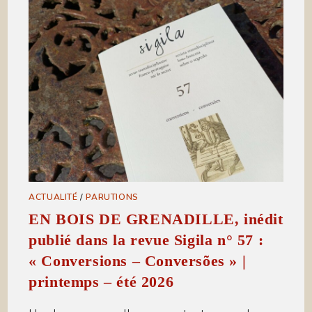
ACTUALITÉ
/
PARUTIONS
EN BOIS DE GRENADILLE, inédit
publié dans la revue Sigila n° 57 :
« Conversions – Conversões » |
printemps – été 2026