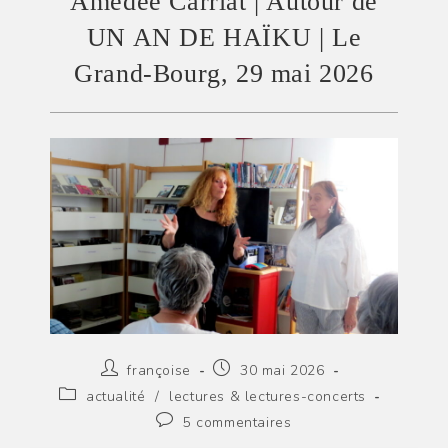
Amédée Carriat | Autour de
UN AN DE HAÏKU | Le
Grand-Bourg, 29 mai 2026
Auteur/autrice
Publication
françoise
30 mai 2026
de
publiée :
Post
actualité
/
lectures & lectures-concerts
la
category:
Commentaires
5 commentaires
publication :
de