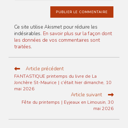
comment
de
votre
site
(facultatif)
Ce site utilise Akismet pour réduire les
indésirables.
En savoir plus sur la façon dont
les données de vos commentaires sont
traitées
.
Article précédent
Read
more
FANTASTIQUE printemps du livre de La
articles
Jonchère St-Maurice | c’était hier dimanche, 10
mai 2026
Article suivant
Fête du printemps | Eyjeaux en Limousin, 30
mai 2026