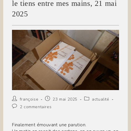
le tiens entre mes mains, 21 mai
2025
Auteur/autrice
Publication
Post
françoise
23 mai 2025
actualité
de
publiée :
category:
Commentaires
2 commentaires
la
de
publication :
la
publication :
Finalement émouvant une parution.