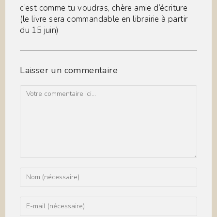
c’est comme tu voudras, chère amie d’écriture
(le livre sera commandable en librairie à partir
du 15 juin)
Laisser un commentaire
Comment
Enter
your
name
or
Enter
username
your