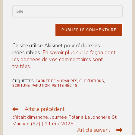
to
email
comment
address
Saisir
to
l’URL
comment
de
votre
site
(facultatif)
Ce site utilise Akismet pour réduire les
indésirables.
En savoir plus sur la façon dont
les données de vos commentaires sont
traitées
.
ÉTIQUETTES
:
CARNET DE MURMURES
,
CLC ÉDITIONS
,
ÉCRITURE
,
PARUTION
,
PETITS RÉCITS
Article précédent
Read
more
c’était dimanche, Journée Polar à La Jonchère St
articles
Maurice (87) | 11 mai 2025
Article suivant