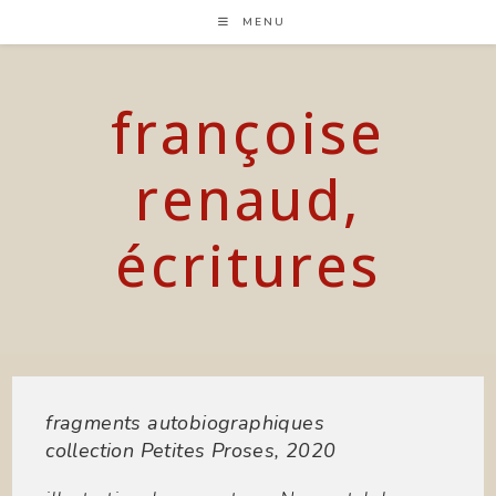
Skip
MENU
to
content
françoise
renaud,
écritures
fragments autobiographiques
collection Petites Proses, 2020