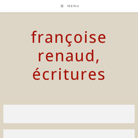
Skip
MENU
to
content
françoise
renaud,
écritures