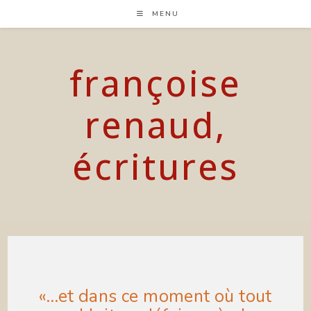
Skip
MENU
to
content
françoise
renaud,
écritures
«…et dans ce moment où tout