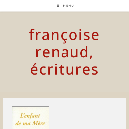
Skip
MENU
to
content
françoise
renaud,
écritures