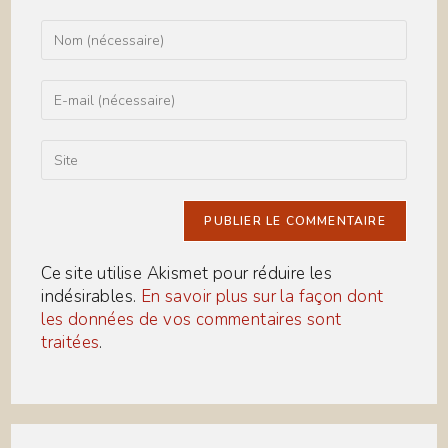
Enter
your
name
or
Enter
username
your
to
email
comment
address
Saisir
to
l’URL
comment
de
votre
site
(facultatif)
Ce site utilise Akismet pour réduire les
indésirables.
En savoir plus sur la façon dont
les données de vos commentaires sont
traitées
.