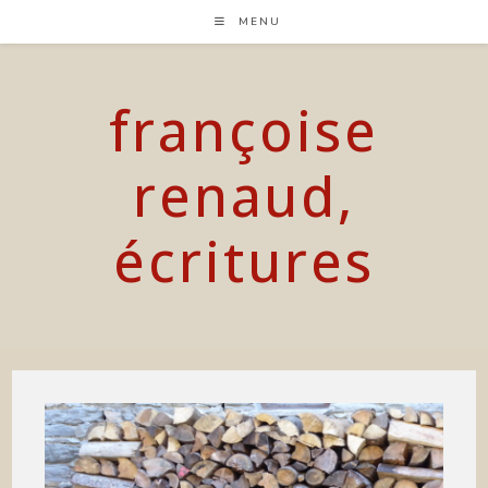
Skip
MENU
to
content
françoise
renaud,
écritures