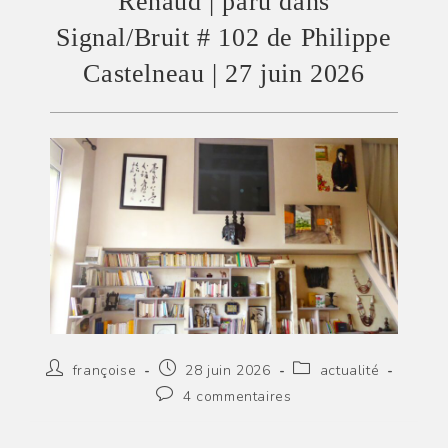
Renaud | paru dans
Signal/Bruit # 102 de Philippe
Castelneau | 27 juin 2026
Auteur/autrice
Publication
Post
françoise
28 juin 2026
actualité
de
publiée :
category:
Commentaires
4 commentaires
la
de
publication :
la