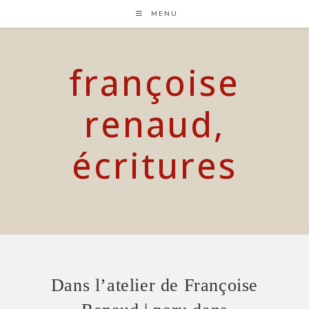
Skip
MENU
to
content
françoise
renaud,
écritures
Dans l’atelier de Françoise