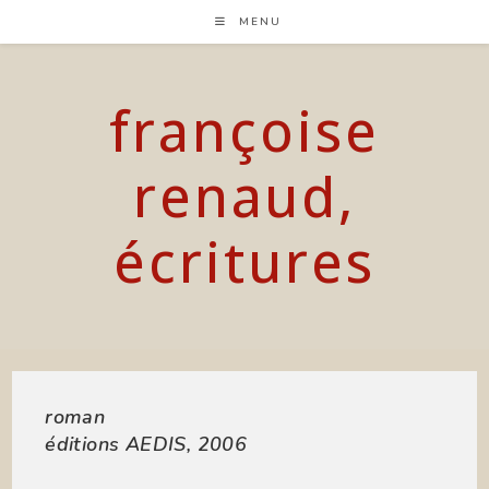
Skip
MENU
to
content
françoise
renaud,
écritures
roman
éditions AEDIS, 2006