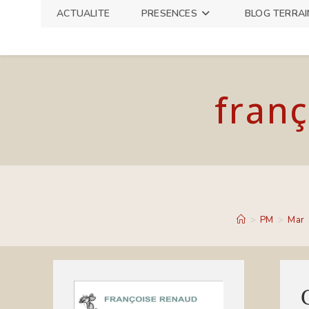
Skip
ACTUALITE
PRESENCES
BLOG TERRAI
to
content
franç
>
PM
>
Mar