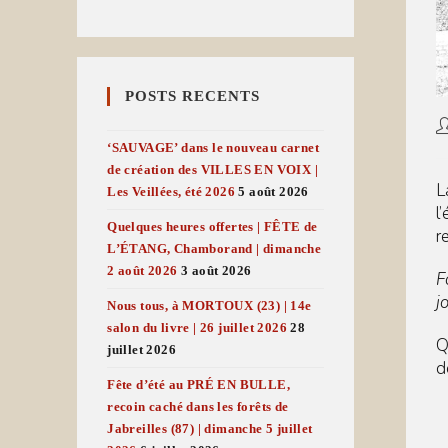
POSTS RECENTS
A
d
‘SAUVAGE’ dans le nouveau carnet
l
de création des VILLES EN VOIX |
pu
L
Les Veillées, été 2026
5 août 2026
l
Quelques heures offertes | FÊTE de
r
L’ÉTANG, Chamborand | dimanche
2 août 2026
3 août 2026
F
j
Nous tous, à MORTOUX (23) | 14e
salon du livre | 26 juillet 2026
28
Q
juillet 2026
d
Fête d’été au PRÉ EN BULLE,
recoin caché dans les forêts de
Jabreilles (87) | dimanche 5 juillet