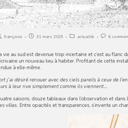
uteur/autrice
Publication
Post
Commentaire
françoise
31 mars 2025
actualité
6 commen
e
publiée :
category:
de
a
la
blication :
publication :
a vie au sud est devenue trop incertaine et c’est au flanc 
’écrivaine un nouveau lieu à habiter. Profitant de cette ins
endue à elle-même.
ort j’ai désiré renouer avec des ciels pareils à ceux de l’e
ours à leur rive simplement comme ils viennent…
uatre saisons, douze tableaux dans l’observation et dans l
es villes. Entre opacités et transparences, s’invente un cha