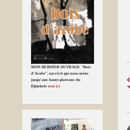
MON DERNIER OUVRAGE "Bois
d'Azobé", un récit qui nous mène
jusqu'aux hauts-plateaux du
Djimbele
tout ici