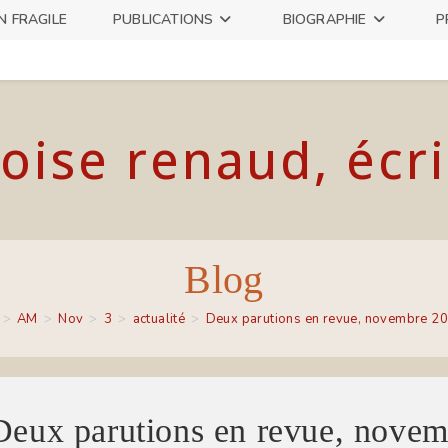
N FRAGILE
PUBLICATIONS
BIOGRAPHIE
P
oise renaud, écr
Blog
>
AM
>
Nov
>
3
>
actualité
>
Deux parutions en revue, novembre 2
Deux parutions en revue, nove