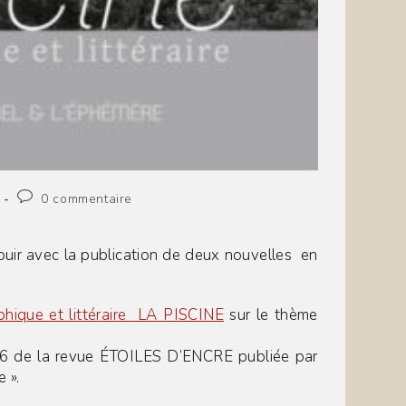
Commentaires
0 commentaire
de
la
publication :
uir avec la publication de deux nouvelles en
phique et littéraire LA PISCINE
sur le thème
76 de la revue ÉTOILES D’ENCRE publiée par
e ».