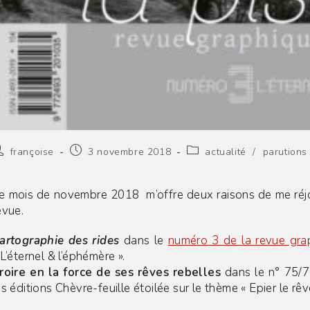
uteur/autrice
Publication
Post
françoise
3 novembre 2018
actualité
/
parutions
e
publiée :
category:
a
blication :
e mois de novembre 2018 m’offre deux raisons de me réjo
evue.
artographie des rides
dans le
numéro 3 de la revue gra
 L’éternel & l’éphémère ».
roire en la force de ses rêves rebelles
dans le n° 75/
es éditions Chèvre-feuille étoilée sur le thème « Epier le rêv