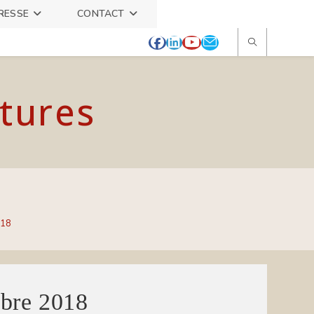
RESSE
CONTACT
itures
018
mbre 2018