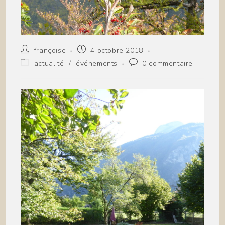
Auteur/autrice
Publication
françoise
4 octobre 2018
de
publiée :
Post
Commentaires
actualité
/
événements
0 commentaire
la
category:
de
publication :
la
publication :