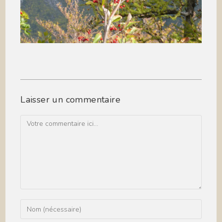
Laisser un commentaire
Comment
Enter
your