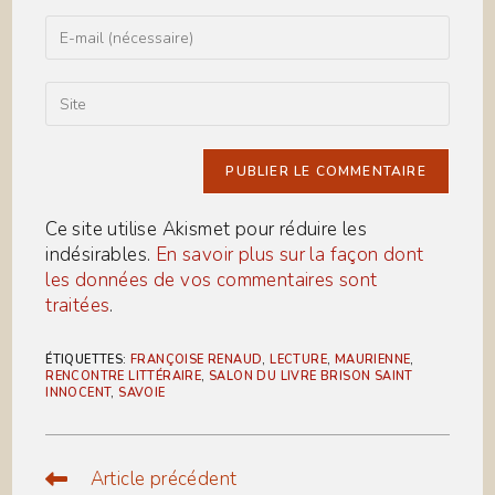
name
or
Enter
username
your
to
email
comment
address
Saisir
to
l’URL
comment
de
votre
site
(facultatif)
Ce site utilise Akismet pour réduire les
indésirables.
En savoir plus sur la façon dont
les données de vos commentaires sont
traitées
.
ÉTIQUETTES
:
FRANÇOISE RENAUD
,
LECTURE
,
MAURIENNE
,
RENCONTRE LITTÉRAIRE
,
SALON DU LIVRE BRISON SAINT
INNOCENT
,
SAVOIE
Article précédent
Read