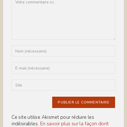
Enter
your
name
or
Enter
username
your
to
email
comment
address
Saisir
to
l’URL
comment
de
votre
site
(facultatif)
Ce site utilise Akismet pour réduire les
indésirables.
En savoir plus sur la façon dont