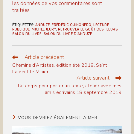
les données de vos commentaires sont
traitées
.
ÉTIQUETTES
:
ANDUZE
,
FRÉDÉRIC QUINONERO
,
LECTURE
PUBLIQUE
,
MICHEL JEURY
,
RETROUVER LE GOÛT DES FLEURS
,
SALON DU LIVRE
,
SALON DU LIVRE D'ANDUZE
Article précédent
Read
more
Chemins d’Artistes, édition été 2019, Saint
articles
Laurent le Minier
Article suivant
Un corps pour porter un texte, atelier avec mes
amis écrivains,18 septembre 2019
VOUS DEVRIEZ ÉGALEMENT AIMER