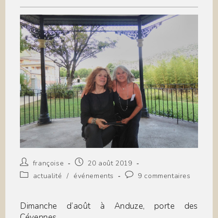
Auteur/autrice
Publication
françoise
20 août 2019
de
publiée :
Post
Commentaires
actualité
/
événements
9 commentaires
la
category:
de
publication :
la
publication :
Dimanche d’août à Anduze, porte des
Cévennes.