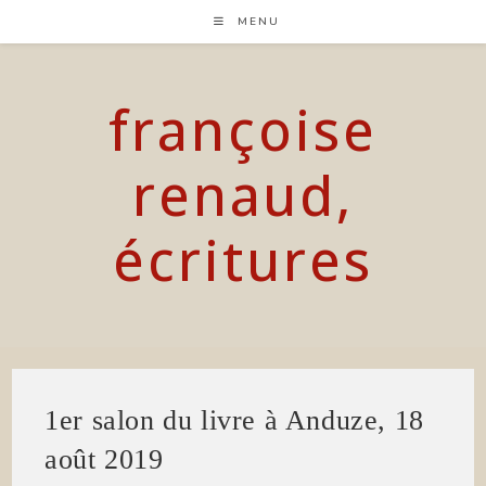
Skip
MENU
to
content
françoise
renaud,
écritures
1er salon du livre à Anduze, 18
août 2019