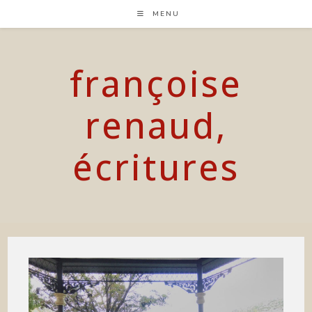
Skip
MENU
to
content
françoise
renaud,
écritures