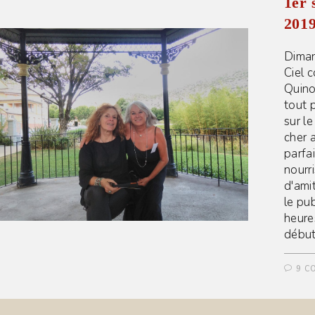
1er 
201
Diman
Ciel c
Quino
tout 
sur l
cher a
parfa
nourri
d'amit
le pu
heures
début
9 C