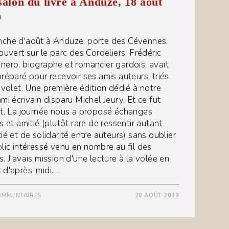
salon du livre à Anduze, 18 août
9
che d'août à Anduze, porte des Cévennes.
ouvert sur le parc des Cordeliers. Frédéric
nero, biographe et romancier gardois, avait
préparé pour recevoir ses amis auteurs, triés
e volet. Une première édition dédié à notre
mi écrivain disparu Michel Jeury. Et ce fut
it. La journée nous a proposé échanges
s et amitié (plutôt rare de ressentir autant
ié et de solidarité entre auteurs) sans oublier
blic intéressé venu en nombre au fil des
. J'avais mission d'une lecture à la volée en
 d'après-midi.…
OMMENTAIRES
20 AOÛT 2019