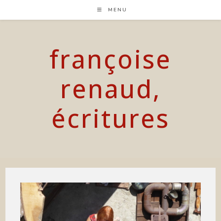
Skip
MENU
to
content
françoise
renaud,
écritures