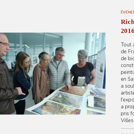
ÉVÉNE
Rich
201
Tout 
de Fr
de bi
const
peintu
en Sa
a sou
artis
l'exp
a prop
pris f
Ville