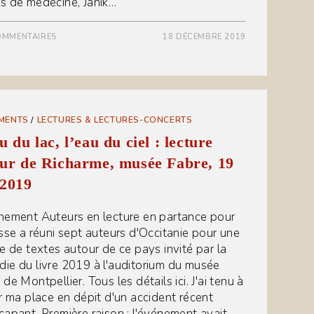
s de médecine, Janik…
OMMENTAIRES
18 DÉCEMBRE 2019
MENTS
/
LECTURES & LECTURES-CONCERTS
u du lac, l’eau du ciel : lecture
ur de Richarme, musée Fabre, 19
 2019
nement Auteurs en lecture en partance pour
isse a réuni sept auteurs d'Occitanie pour une
re de textes autour de ce pays invité par la
ie du livre 2019 à l'auditorium du musée
de Montpellier. Tous les détails ici. J'ai tenu à
ir ma place en dépit d'un accident récent
capant. Première raison : l'événement avait