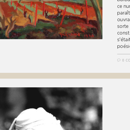
ce nu
paraî
ouvra
sorte
constr
s'étai
poési
0 C