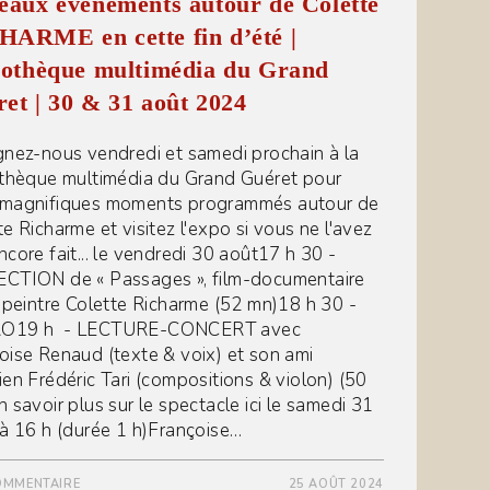
eaux événements autour de Colette
ARME en cette fin d’été |
iothèque multimédia du Grand
et | 30 & 31 août 2024
gnez-nous vendredi et samedi prochain à la
othèque multimédia du Grand Guéret pour
magnifiques moments programmés autour de
te Richarme et visitez l'expo si vous ne l'avez
ncore fait... le vendredi 30 août17 h 30 -
CTION de « Passages », film-documentaire
a peintre Colette Richarme (52 mn)18 h 30 -
O19 h - LECTURE-CONCERT avec
oise Renaud (texte & voix) et son ami
ien Frédéric Tari (compositions & violon) (50
n savoir plus sur le spectacle ici le samedi 31
 à 16 h (durée 1 h)Françoise…
OMMENTAIRE
25 AOÛT 2024