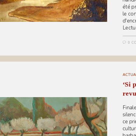
été p
le co
d'enc
Lectu
0 C
ACTUA
‘Si 
revu
Finale
silenc
ce pr
cultu
barbar