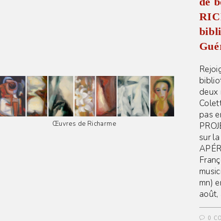
de b
RICH
bibl
Guér
Rejoi
bibli
deux 
Colet
pas e
Œuvres de Richarme
PROJE
sur l
APÉR
Franç
music
mn) e
août,
0 C