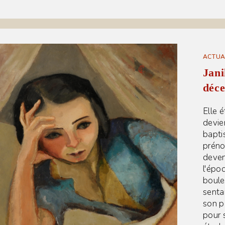
ACTUA
Jani
déc
Elle 
devie
bapti
préno
deven
l'époq
boule
senta
son pè
pour 