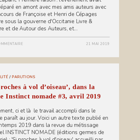
réparé en amont avec mes amis auteurs avec
ncours de Françoise et Henri de Cépages
re sous la gouverne d'Occitanie Livre &
re et de Autour des Auteurs, et…
OMMENTAIRE
21 MAI 2019
LITÉ
/
PARUTIONS
proches à vol d’oiseau’, dans la
e Instinct nomade #3, avril 2019
ment, ci et là le travail accompli dans le
e paraît au jour. Voici un autre texte publié en
intemps 2019 dans la revue du métissage
rel INSTINCT NOMADE (éditions germes de
ie) : 'Si proches à vol d'oiseau' accueilli par