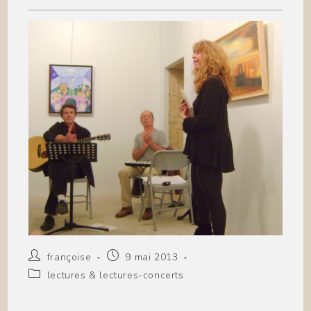
Auteur/autrice
Publication
françoise
9 mai 2013
de
publiée :
Post
lectures & lectures-concerts
la
category:
publication :