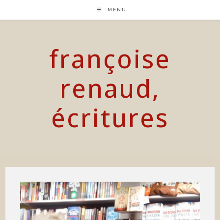
Skip
MENU
to
content
françoise
renaud,
écritures