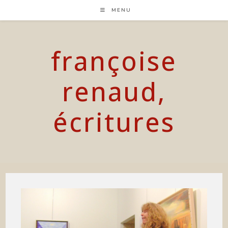
Skip
MENU
to
content
françoise
renaud,
écritures