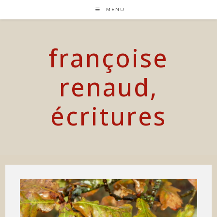
Skip
MENU
to
content
françoise
renaud,
écritures