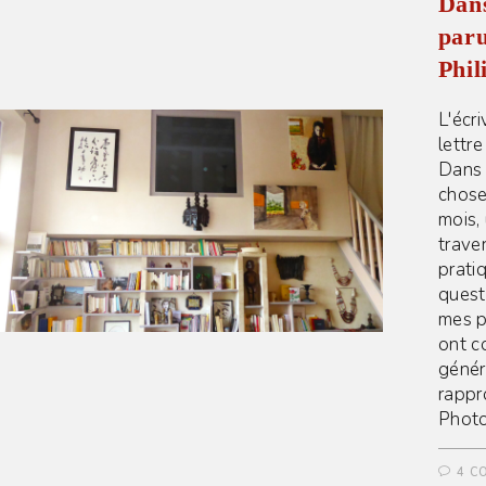
Dans
paru
Phil
L'écr
lettr
Dans l
chose
mois, 
trave
pratiq
quest
mes p
ont c
génér
rappr
Photo
4 C