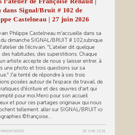
 l’atelier de Françoise Renaud |
 dans Signal/Bruit # 102 de
ippe Castelneau | 27 juin 2026
ivain Philippe Castelneau m'accueille dans sa
e du dimanche SIGNAL/BRUIT # 102,rubrique
'atelier de l'écrivain. "L’atelier dit quelque
 des habitudes, des superstitions. Chaque
un artiste accepte de nous y laisser entrer, à
rs une photo et trois questions sur sa
ue." J'ai tenté de répondre à ses trois
ions posées autour de l'espace de travail, de
ratiques d'écriture et des œuvres d'art qui
ompté pour moi.Merci pour son accueil
eux et pour ces partages originaux qui nous
ochent tellement. aller sur SIGNAL/BRUIT ici
graphies ©françoise…
OMMENTAIRES
28 JUIN 2026