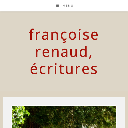
Skip
MENU
to
content
françoise
renaud,
écritures