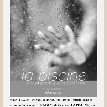
MON TEXTE "BONDIR HORS DU TROU" publié dans le
numéro hors série "DEMAIN" de la revue LA PISCINE, une