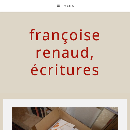
Skip
MENU
to
content
françoise
renaud,
écritures