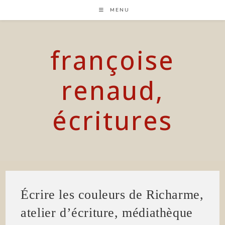
Skip
MENU
to
content
françoise
renaud,
écritures
Écrire les couleurs de Richarme,
atelier d’écriture, médiathèque