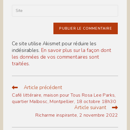
to
email
comment
address
Saisir
to
l’URL
comment
de
votre
site
(facultatif)
Ce site utilise Akismet pour réduire les
indésirables.
En savoir plus sur la façon dont
les données de vos commentaires sont
traitées
.
Article précédent
Read
more
Café littéraire, maison pour Tous Rosa Lee Parks,
articles
quartier Malbosc, Montpellier, 18 octobre 18h30
Article suivant
Richarme inspirante, 2 novembre 2022