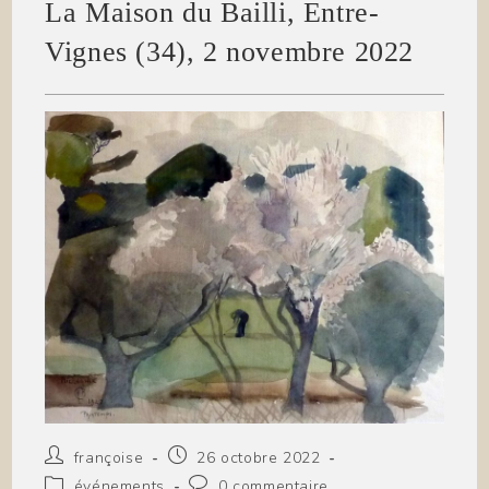
La Maison du Bailli, Entre-
Vignes (34), 2 novembre 2022
Auteur/autrice
Publication
françoise
26 octobre 2022
de
publiée :
Post
Commentaires
événements
0 commentaire