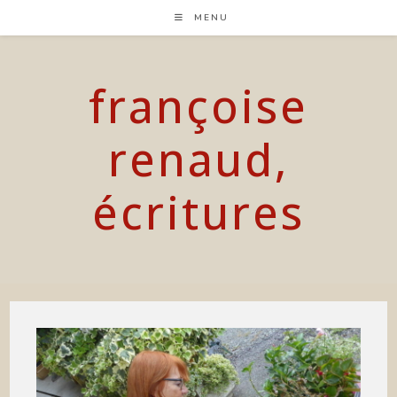
Skip
MENU
to
content
françoise
renaud,
écritures