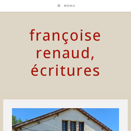
Skip
MENU
to
content
françoise
renaud,
écritures