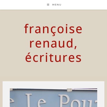
Skip
MENU
to
content
françoise
renaud,
écritures