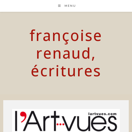
Skip
MENU
to
content
françoise
renaud,
écritures