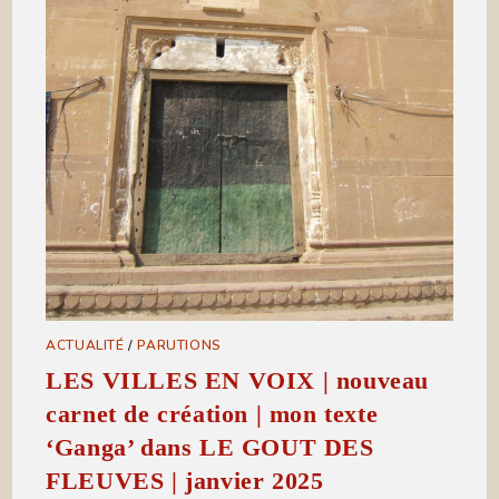
ACTUALITÉ
/
PARUTIONS
LES VILLES EN VOIX | nouveau
carnet de création | mon texte
‘Ganga’ dans LE GOUT DES
FLEUVES | janvier 2025