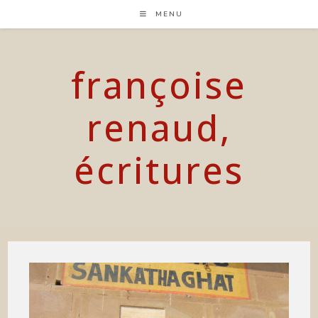
Skip
MENU
to
content
françoise
renaud,
écritures