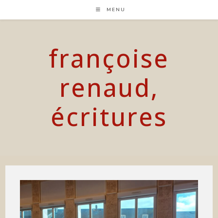
Skip
MENU
to
content
françoise
renaud,
écritures