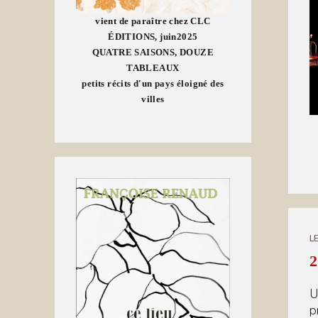
vient de paraître chez CLC
ÉDITIONS, juin2025
QUATRE SAISONS, DOUZE
TABLEAUX
petits récits d'un pays éloigné des
villes
L
2
U
p