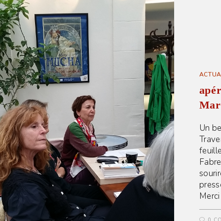
ACTUA
apér
Mar
Un be
Trave
feuil
Fabre
souri
presse
Merci
0 C