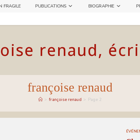
N FRAGILE
PUBLICATIONS
BIOGRAPHIE
P
oise renaud, écr
françoise renaud
>
françoise renaud
>
Page 2
ÉVÉNE