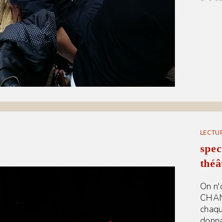
LECTU
spec
théâ
On n'
CHAN
chaqu
donna