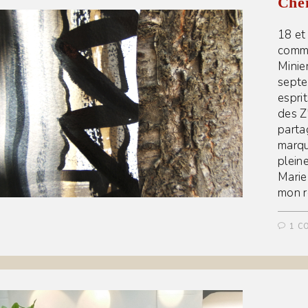
Chem
18 et 
commu
Minie
septe
espri
des Z
parta
marqu
pleine
Marie
mon r
1 C