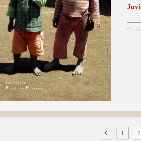
Juv
0 C
1
2
Go to the previo