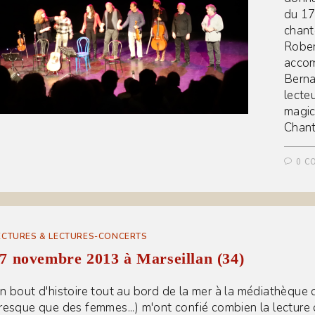
du 17
chant
Rober
accom
Berna
lecteu
magic
Chant
0 C
ECTURES & LECTURES-CONCERTS
7 novembre 2013 à Marseillan (34)
n bout d'histoire tout au bord de la mer à la médiathèque de
resque que des femmes...) m'ont confié combien la lecture 