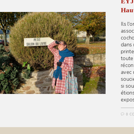
EYJE
Haut
Ils l'
assoc
cocho
dans 
print
toute
récon
avec 
souci
si so
étion
expos
0 C