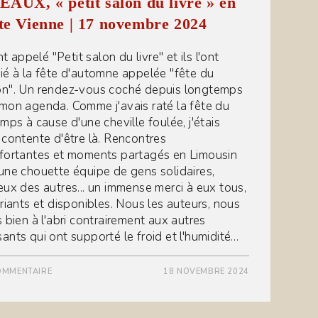
AUX, « petit salon du livre » en
e Vienne | 17 novembre 2024
ont appelé "Petit salon du livre" et ils l'ont
ié à la fête d'automne appelée "fête du
n". Un rendez-vous coché depuis longtemps
mon agenda. Comme j'avais raté la fête du
emps à cause d'une cheville foulée, j'étais
 contente d'être là. Rencontres
fortantes et moments partagés en Limousin
une chouette équipe de gens solidaires,
eux des autres... un immense merci à eux tous,
uriants et disponibles. Nous les auteurs, nous
s bien à l'abri contrairement aux autres
ants qui ont supporté le froid et l'humidité…
OMMENTAIRE
18 NOVEMBRE 2024