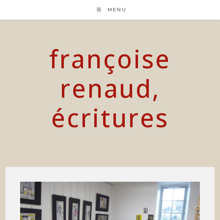
Skip
MENU
to
content
françoise
renaud,
écritures