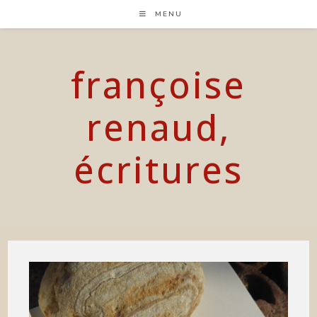
Skip
MENU
to
content
françoise
renaud,
écritures