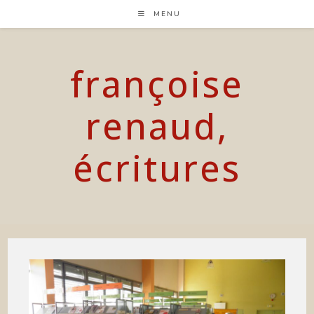
Skip
MENU
to
content
françoise
renaud,
écritures