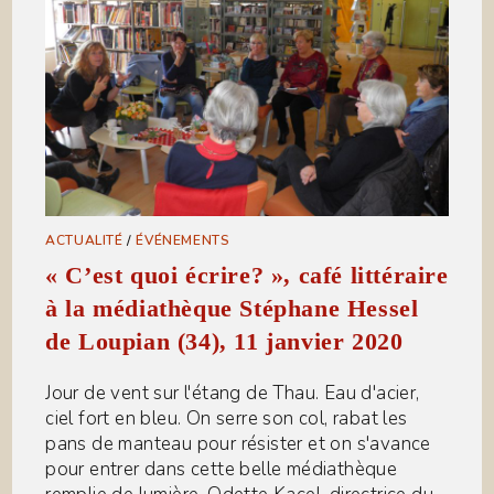
ACTUALITÉ
/
ÉVÉNEMENTS
« C’est quoi écrire? », café littéraire
à la médiathèque Stéphane Hessel
de Loupian (34), 11 janvier 2020
Jour de vent sur l'étang de Thau. Eau d'acier,
ciel fort en bleu. On serre son col, rabat les
pans de manteau pour résister et on s'avance
pour entrer dans cette belle médiathèque