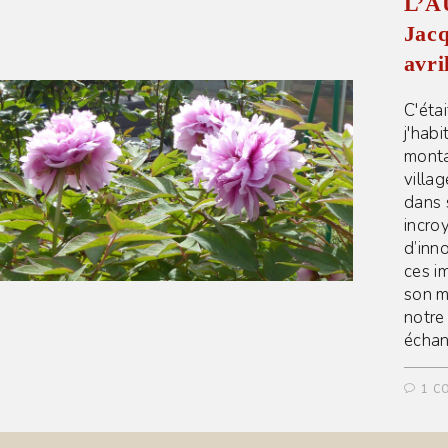
L’A
Jacq
avri
C'éta
j'hab
monta
villa
dans 
incroy
d’inn
ces i
son m
notre
échan
1 C