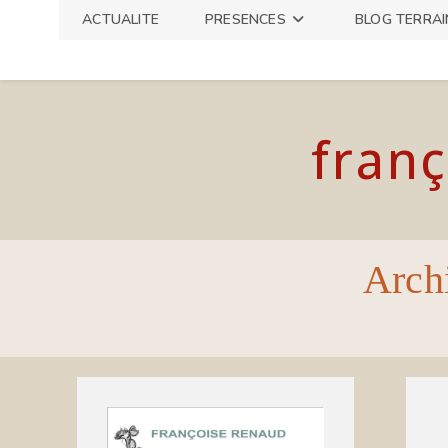
Skip
ACTUALITE
PRESENCES
BLOG TERRAI
to
content
franç
Archi