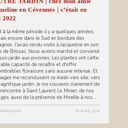
UTRE JARDIN | chez mon amie
ueline en Cévennes | c’était en
l 2022
it à la même période il y a quelques années,
itais encore dans le Sud en bordure des
gnes. J'avais rendu visite à Jacqueline en son
ge de Brissac. Nous avions marché et conversé
son jardin aux pivoines. Les plantes ont cette
able capacité de renaître et d'offrir
ombrables floraisons sans aucune retenue. Et
mages me reconduisent ce matin vers elle, vers
agnifique jardin. Je me souviens clairement de
 rencontre à Saint Laurent Le Minier, de nos
ges, aussi de la présence de Mireille à nos…
OMMENTAIRE
30 AVRIL 2026