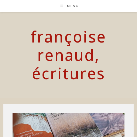
Skip
MENU
to
content
françoise
renaud,
écritures