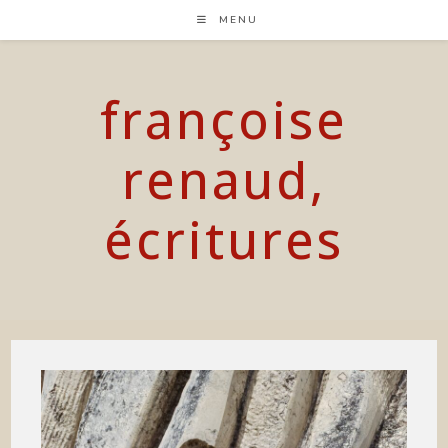
Skip
MENU
to
content
françoise
renaud,
écritures