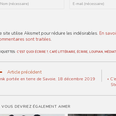
nter
Enter
our
your
ame
email
r
address
sername
to
o
comment
omment
e site utilise Akismet pour réduire les indésirables.
En savoi
ommentaires sont traitées
.
TIQUETTES
:
C'EST QUOI ÉCRIRE ?
,
CAFÉ LITTÉRAIRE
,
ÉCRIRE
,
LOUPIAN
,
MÉDIAT
Article précédent
ead
ore
anik portée en terre de Savoie, 18 décembre 2019
« C’
ticles
St
VOUS DEVRIEZ ÉGALEMENT AIMER