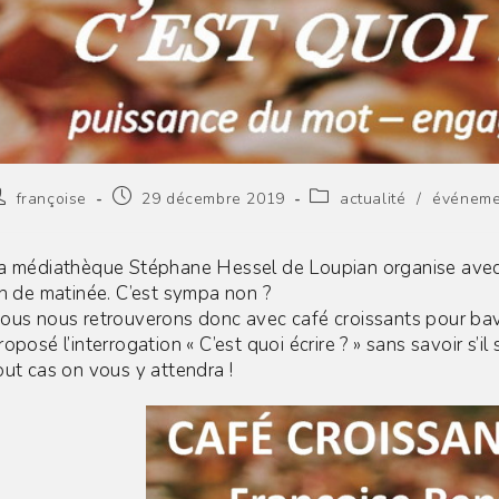
uteur/autrice
Publication
Post
françoise
29 décembre 2019
actualité
/
événeme
e
publiée :
category:
a
blication :
a médiathèque Stéphane Hessel de Loupian organise avec mo
in de matinée. C’est sympa non ?
ous nous retrouverons donc avec café croissants pour bavar
roposé l’interrogation « C’est quoi écrire ? » sans savoir s’i
out cas on vous y attendra !