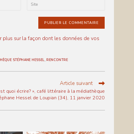
Saisir
l’URL
de
votre
site
(facultatif)
r plus sur la façon dont les données de vos
HÈQUE STÉPHANE HESSEL
,
RENCONTRE
Article suivant
est quoi écrire? », café littéraire à la médiathèque
éphane Hessel de Loupian (34), 11 janvier 2020