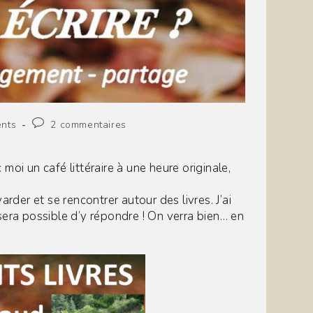
Commentaires
nts
2 commentaires
de
la
publication :
i un café littéraire à une heure originale,
der et se rencontrer autour des livres. J’ai
l sera possible d’y répondre ! On verra bien… en