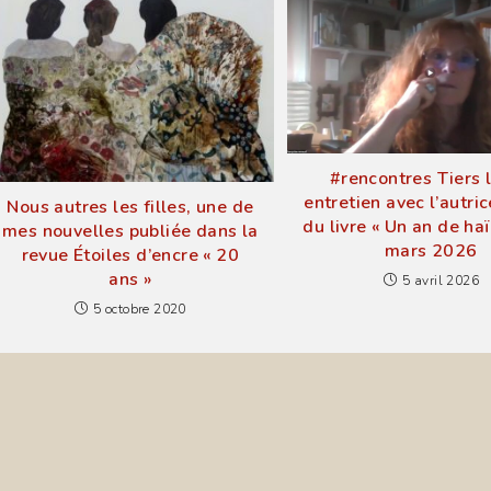
#rencontres Tiers l
entretien avec l’autri
Nous autres les filles, une de
du livre « Un an de haï
mes nouvelles publiée dans la
mars 2026
revue Étoiles d’encre « 20
ans »
5 avril 2026
5 octobre 2020