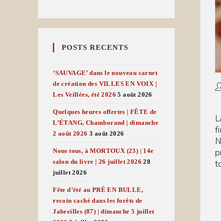
POSTS RECENTS
‘SAUVAGE’ dans le nouveau carnet
de création des VILLES EN VOIX |
A
Les Veillées, été 2026
5 août 2026
d
l
Quelques heures offertes | FÊTE de
pu
L
L’ÉTANG, Chamborand | dimanche
f
2 août 2026
3 août 2026
N
p
Nous tous, à MORTOUX (23) | 14e
salon du livre | 26 juillet 2026
28
t
juillet 2026
Fête d’été au PRÉ EN BULLE,
recoin caché dans les forêts de
Jabreilles (87) | dimanche 5 juillet