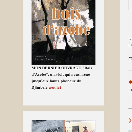
E
y
n
o
u
t
c
C
c
É
MON DERNIER OUVRAGE "Bois
d'Azobé", un récit qui nous mène
jusqu'aux hauts-plateaux du
R
m
Djimbele
tout ici
J
ar