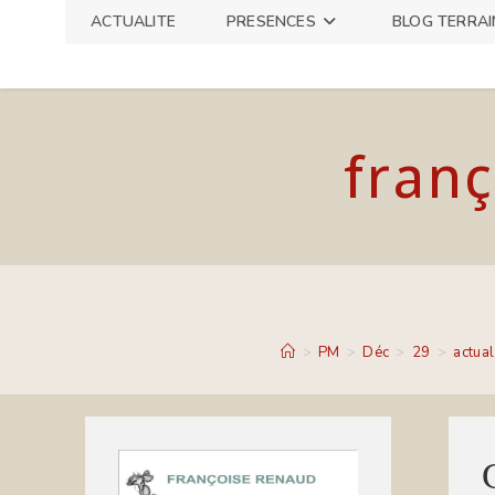
Skip
ACTUALITE
PRESENCES
BLOG TERRAI
to
content
franç
>
PM
>
Déc
>
29
>
actual