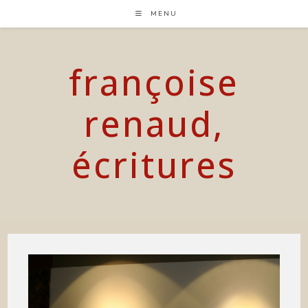
Skip
MENU
to
content
françoise
renaud,
écritures