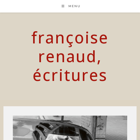
Skip
MENU
to
content
françoise
renaud,
écritures