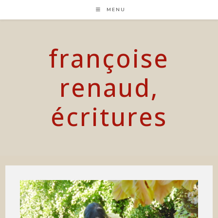
Skip
MENU
to
content
françoise
renaud,
écritures