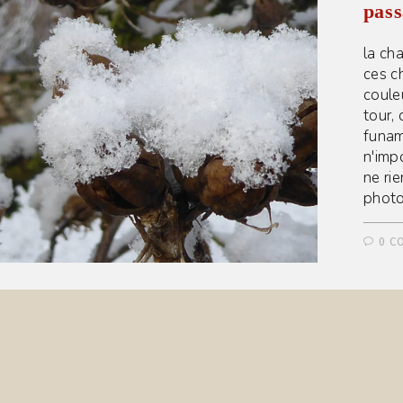
pass
la ch
ces c
couleu
tour, 
funam
n'impo
ne ri
photo
0 C