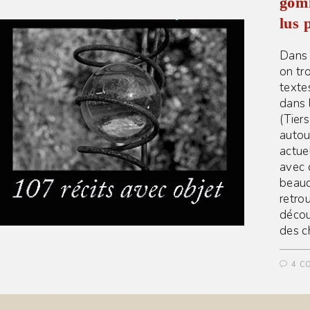
gomm
lus 
Dans 
on t
textes
dans 
(Tier
autou
actuel
avec 
beauc
retro
décou
des ch
4 C