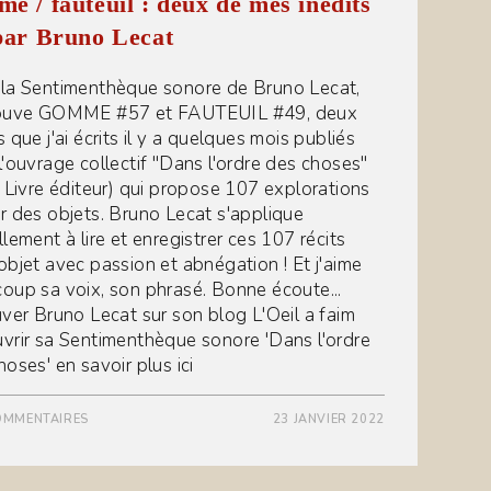
e / fauteuil : deux de mes inédits
par Bruno Lecat
la Sentimenthèque sonore de Bruno Lecat,
rouve GOMME #57 et FAUTEUIL #49, deux
 que j'ai écrits il y a quelques mois publiés
l'ouvrage collectif "Dans l'ordre des choses"
s Livre éditeur) qui propose 107 explorations
r des objets. Bruno Lecat s'applique
lement à lire et enregistrer ces 107 récits
objet avec passion et abnégation ! Et j'aime
oup sa voix, son phrasé. Bonne écoute...
uver Bruno Lecat sur son blog L'Oeil a faim
vrir sa Sentimenthèque sonore 'Dans l'ordre
oses' en savoir plus ici
OMMENTAIRES
23 JANVIER 2022