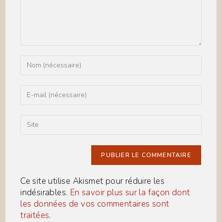
Enter
your
name
or
Enter
username
your
to
email
comment
address
Saisir
to
l’URL
comment
de
votre
site
(facultatif)
Ce site utilise Akismet pour réduire les
indésirables.
En savoir plus sur la façon dont
les données de vos commentaires sont
traitées
.