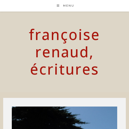
Skip
MENU
to
content
françoise
renaud,
écritures