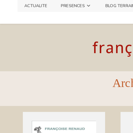
Skip
ACTUALITE
PRESENCES
BLOG TERRAI
to
content
franç
Arch