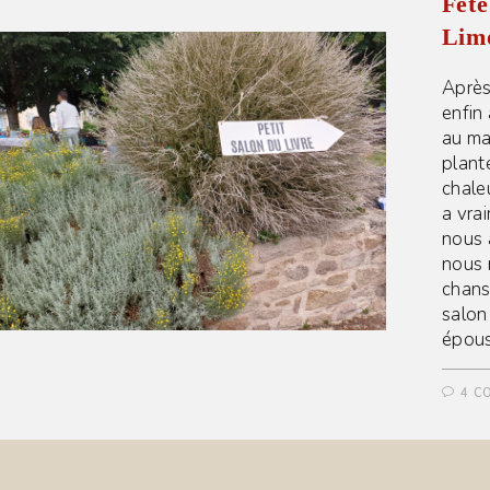
Fête
Limo
Après
enfin 
au mat
plant
chale
a vra
nous 
nous 
chans
salon 
épous
4 C