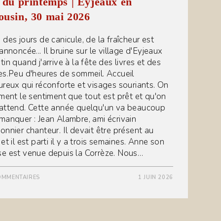
 du printemps | Eyjeaux en
usin, 30 mai 2026
 des jours de canicule, de la fraîcheur est
annoncée... Il bruine sur le village d'Eyjeaux
in quand j'arrive à la fête des livres et des
es.Peu d'heures de sommeil. Accueil
ureux qui réconforte et visages souriants. On
iment le sentiment que tout est prêt et qu'on
attend. Cette année quelqu'un va beaucoup
manquer : Jean Alambre, ami écrivain
onnier chanteur. Il devait être présent au
et il est parti il y a trois semaines. Anne son
e est venue depuis la Corrèze. Nous…
OMMENTAIRES
1 JUIN 2026