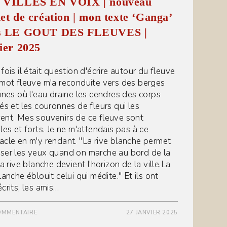
 VILLES EN VOIX | nouveau
et de création | mon texte ‘Ganga’
s LE GOUT DES FLEUVES |
ier 2025
fois il était question d'écrire autour du fleuve
 mot fleuve m'a reconduite vers des berges
aines où l'eau draine les cendres des corps
nés et les couronnes de fleurs qui les
ent. Mes souvenirs de ce fleuve sont
les et forts. Je ne m'attendais pas à ce
acle en m'y rendant. "La rive blanche permet
ser les yeux quand on marche au bord de la
La rive blanche devient l’horizon de la ville.La
lanche éblouit celui qui médite." Et ils ont
crits, les amis…
OMMENTAIRE
27 JANVIER 2025