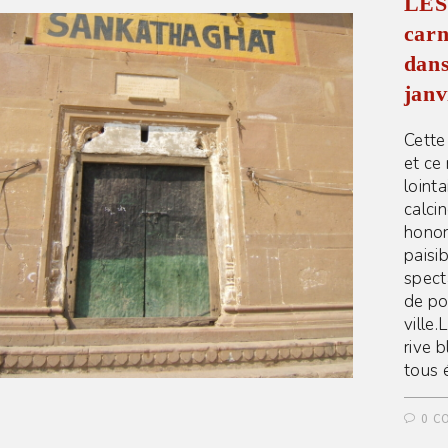
LES
carn
dan
janv
Cette 
et ce
loint
calci
honor
paisib
spect
de po
ville.
rive b
tous é
0 C