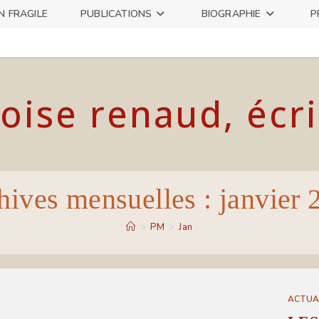
N FRAGILE
PUBLICATIONS
BIOGRAPHIE
P
oise renaud, écr
hives mensuelles : janvier 
>
PM
>
Jan
ACTUA